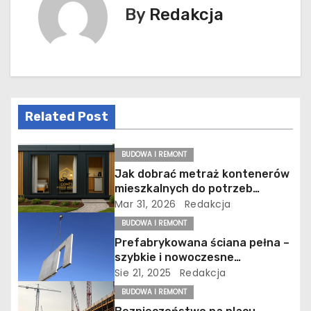
i
By
Redakcja
g
a
c
Related Post
j
a
BUDOWA I REMONT
Jak dobrać metraż kontenerów
w
mieszkalnych do potrzeb
rodziny?
Mar 31, 2026
Redakcja
p
BUDOWA I REMONT
i
Prefabrykowana ściana pełna –
szybkie i nowoczesne
s
rozwiązanie w budownictwie
Sie 21, 2025
Redakcja
BUDOWA I REMONT
u