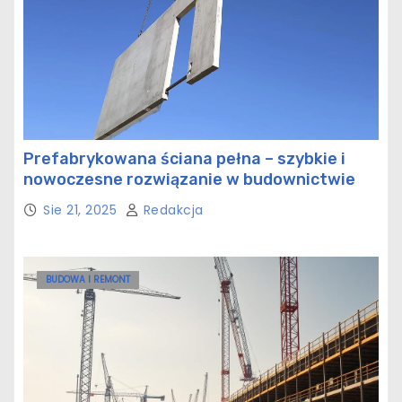
Prefabrykowana ściana pełna – szybkie i
nowoczesne rozwiązanie w budownictwie
Sie 21, 2025
Redakcja
BUDOWA I REMONT