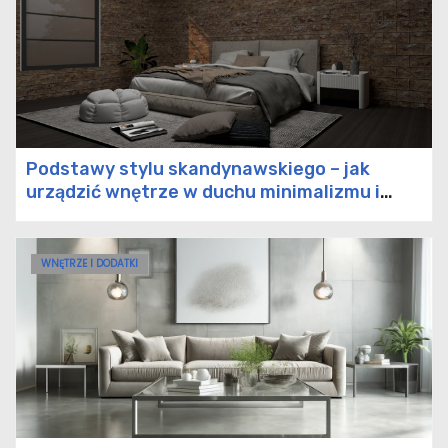
obiektach komercyjnych
Tynk mozaikowy
zewnętrzny: Cechy i
zastosowanie.
Podstawy stylu skandynawskiego – jak
urządzić wnętrze w duchu minimalizmu i
Solidny dach – jakie warunki
funkcjonalności?
muszą być spełnione
WNĘTRZE I DODATKI
Jak śruby z uchem oraz inne
akcesoria do uchwytów i
magnesów ułatwiają
organizację przestrzeni
roboczej?
Nowy blog o meblach