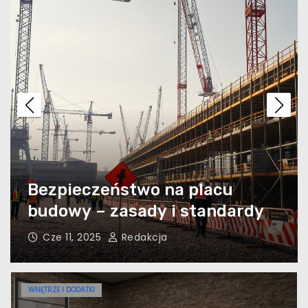
Znaczenie Systemów
Nawadniających w
Utrzymaniu Zieleni
Hokery pikowane i barowe –
jak wybrać eleganckie i
funkcjonalne siedziska do
kuchni i jadalni?
Podstawy stylu
Tynk mozaikowy zewnętrzny:
skandynawskiego – jak
Cechy i zastosowanie.
urządzić wnętrze w duchu
minimalizmu i
Sty 8, 2025
Redakcja
funkcjonalności?
Skuteczne metody
WNĘTRZE I DODATKI
zwalczania szkodników w