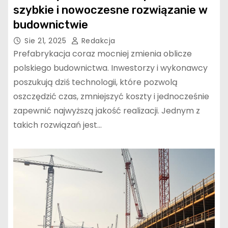
szybkie i nowoczesne rozwiązanie w
Płytki do łazienki –
budownictwie
minimalizm czy bogate
zdobienia? Wybierz styl dla
Sie 21, 2025
Redakcja
siebie!
Prefabrykacja coraz mocniej zmienia oblicze
polskiego budownictwa. Inwestorzy i wykonawcy
Co to jest aparatura
poszukują dziś technologii, które pozwolą
kontrolno pomiarowa i do
oszczędzić czas, zmniejszyć koszty i jednocześnie
czego służy? Sprawdź!
zapewnić najwyższą jakość realizacji. Jednym z
takich rozwiązań jest…
Hurtownia styropianu –
gdzie kupić styropian?