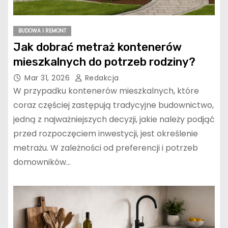
Designerskie reflektorki
Nowodvorski – kreatywny
sposób na podkreślenie
BUDOWA I REMONT
wnętrza!
Jak dobrać metraż kontenerów
mieszkalnych do potrzeb rodziny?
Odkryj wyjątkową ofertę
Mar 31, 2026
Redakcja
sklepu z pneumatyką
W przypadku kontenerów mieszkalnych, które
przemysłową
coraz częściej zastępują tradycyjne budownictwo,
Martechpneumatyka.pl
jedną z najważniejszych decyzji, jakie należy podjąć
przed rozpoczęciem inwestycji, jest określenie
Gospodarka komunalna –
metrażu. W zależności od preferencji i potrzeb
czym jest?
domowników…
Czy schody modułowe to
dobry wybór dla domu?