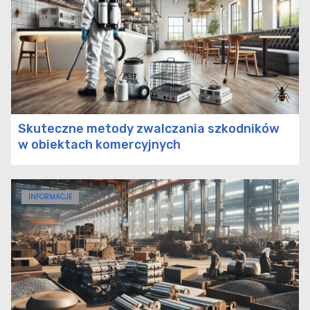
Niezapomniane chwile z
girlandami świetlnymi
zewnętrznymi
Ekonomiczne rozwiązania
oświetleniowe – sklep z
Skuteczne metody zwalczania szkodników
LEDami
w obiektach komercyjnych
Dlaczego wyroby hutnicze
INFORMACJE
są niezbędne w
budownictwie i motoryzacji?
Jakie są popularne sposoby
wykończenia kominów?