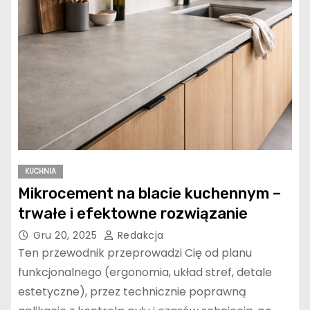
Piękno i praktyczność płytek
sześciokątnych
Wywóz nieczystości
płynnych w miejscowości bez
kolektora kanalizacyjnego.
Jakie opcje?
KUCHNIA
Mikrocement na blacie kuchennym –
trwałe i efektowne rozwiązanie
Wygodne krzesła Signal – jak
znaleźć idealne siedzenie dla
Gru 20, 2025
Redakcja
siebie?
Ten przewodnik przeprowadzi Cię od planu
funkcjonalnego (ergonomia, układ stref, detale
estetyczne), przez technicznie poprawną
Czy wiesz, jak prawidłowo