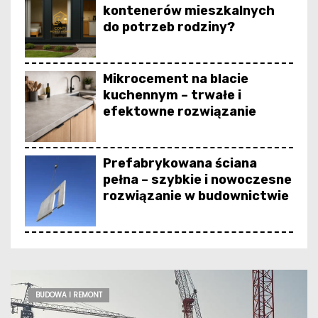
kontenerów mieszkalnych
do potrzeb rodziny?
Mikrocement na blacie
kuchennym – trwałe i
efektowne rozwiązanie
Prefabrykowana ściana
pełna – szybkie i nowoczesne
rozwiązanie w budownictwie
Bezpieczeństwo na placu
budowy – zasady i standardy
BUDOWA I REMONT