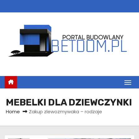
S
k
i
p
t
o
c
o
n
t
e
n
MEBELKI DLA DZIEWCZYNKI
t
Home
Zakup zlewozmywaka – rodzaje