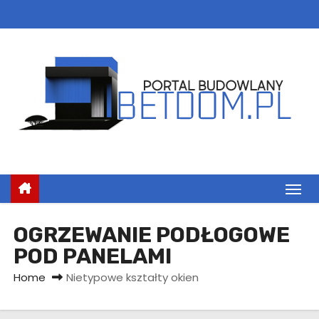
S
k
i
p
t
o
c
o
n
t
e
n
OGRZEWANIE PODŁOGOWE
t
POD PANELAMI
Home
Nietypowe kształty okien