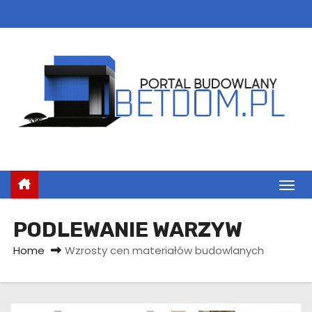
S
k
i
p
t
o
c
o
n
t
e
n
PODLEWANIE WARZYW
t
Home
Wzrosty cen materiałów budowlanych