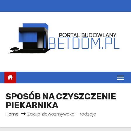
S
k
i
p
t
o
c
o
n
t
e
n
SPOSÓB NA CZYSZCZENIE
t
PIEKARNIKA
Home
Zakup zlewozmywaka – rodzaje