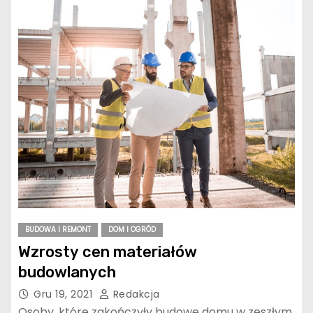
BUDOWA I REMONT
DOM I OGRÓD
Wzrosty cen materiałów
budowlanych
Gru 19, 2021
Redakcja
Osoby, które zakończyły budowę domu w zeszłym