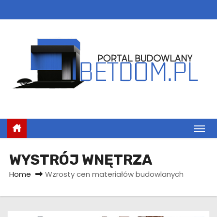
S
k
i
p
t
o
c
o
n
t
e
n
WYSTRÓJ WNĘTRZA
t
Home
Wzrosty cen materiałów budowlanych