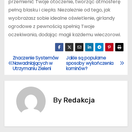
przemienić Twoje otoczenie, tworząc atmosferę
pełną blasku i ciepła. Niezależnie od tego, jak
wyobrażasz sobie idealne oświetlenie, girlandy
ogrodowe z pewnością spełnią Twoje
oczekiwania, dodając magii każdemu wieczorowi.
Znaczenie Systemów
Jakie są popularne
N
Nawadniających w
sposoby wykończenia
Utrzymaniu Zieleni
kominów?
a
w
i
By
Redakcja
g
a