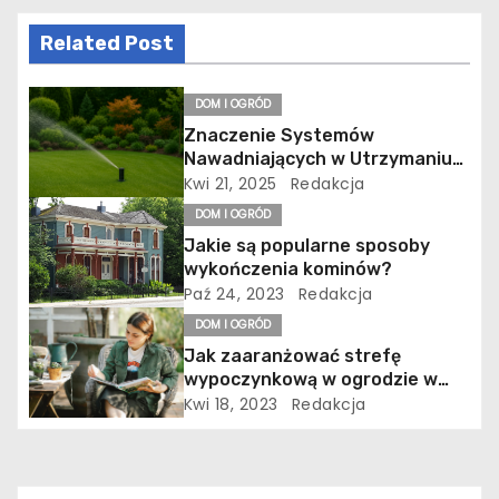
c
Related Post
j
a
DOM I OGRÓD
Znaczenie Systemów
w
Nawadniających w Utrzymaniu
Zieleni
Kwi 21, 2025
Redakcja
p
DOM I OGRÓD
i
Jakie są popularne sposoby
wykończenia kominów?
s
Paź 24, 2023
Redakcja
DOM I OGRÓD
u
Jak zaaranżować strefę
wypoczynkową w ogrodzie w
stylu rustykalnym?
Kwi 18, 2023
Redakcja