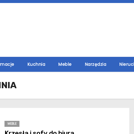
rmacje
Kuchnia
Meble
Narzędzia
Nieru
NIA
MEBLE
Krzesła i sofy do biura