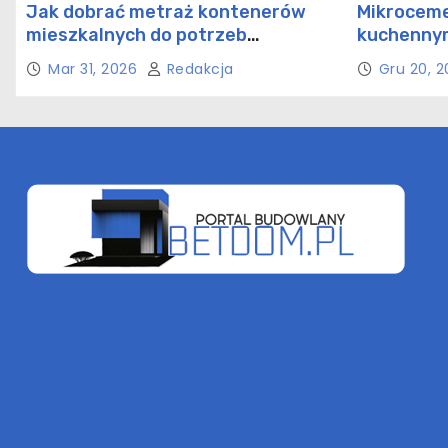
Jak dobrać metraż kontenerów
Mikroceme
mieszkalnych do potrzeb
kuchennym
rodziny?
rozwiązan
Mar 31, 2026
Redakcja
Gru 20, 