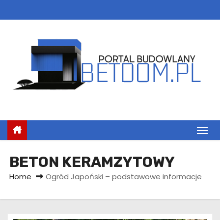
S
k
i
p
t
o
c
o
n
t
e
n
BETON KERAMZYTOWY
t
Home
Ogród Japoński – podstawowe informacje