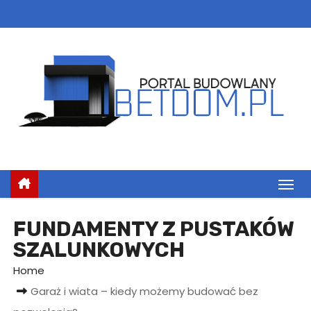
S
k
i
p
t
o
c
o
n
t
e
n
FUNDAMENTY Z PUSTAKÓW
t
SZALUNKOWYCH
Home
Garaż i wiata – kiedy możemy budować bez