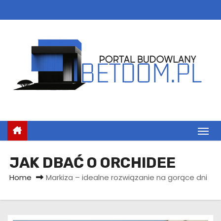
S
k
i
p
t
o
c
o
n
t
e
n
JAK DBAĆ O ORCHIDEE
t
Home
Markiza – idealne rozwiązanie na gorące dni