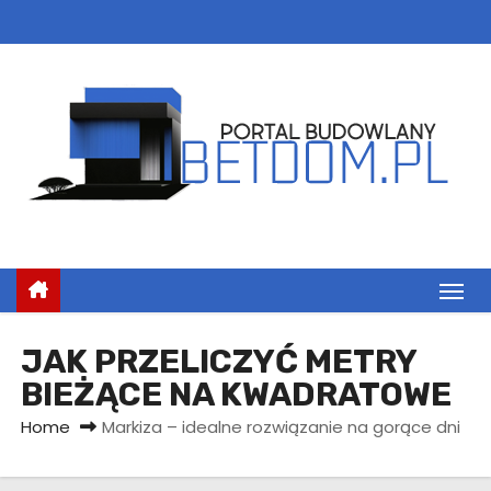
S
k
i
p
t
o
c
o
n
t
e
n
JAK PRZELICZYĆ METRY
t
BIEŻĄCE NA KWADRATOWE
Home
Markiza – idealne rozwiązanie na gorące dni