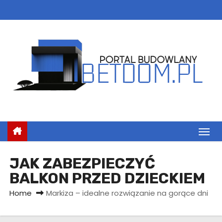
S
k
i
p
t
o
c
o
n
t
e
n
JAK ZABEZPIECZYĆ
t
BALKON PRZED DZIECKIEM
Home
Markiza – idealne rozwiązanie na gorące dni