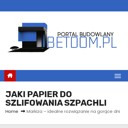
S
k
i
p
t
o
c
o
n
t
e
n
JAKI PAPIER DO
t
SZLIFOWANIA SZPACHLI
Home
Markiza – idealne rozwiązanie na gorące dni