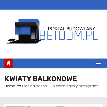
S
k
i
p
t
o
c
o
n
t
e
n
KWIATY BALKONOWE
t
Home
Pies na posesji – o czym należy pamiętać?