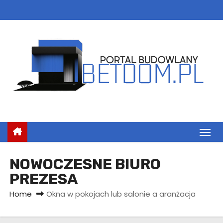
S
k
i
p
t
o
c
o
n
t
e
n
NOWOCZESNE BIURO
t
PREZESA
Home
Okna w pokojach lub salonie a aranżacja