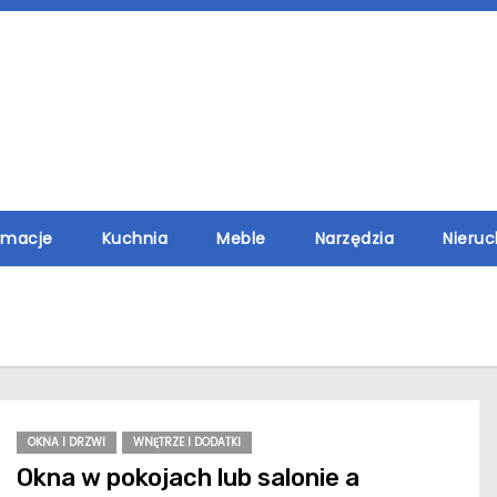
rmacje
Kuchnia
Meble
Narzędzia
Nieru
OKNA I DRZWI
WNĘTRZE I DODATKI
Okna w pokojach lub salonie a