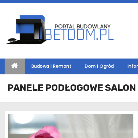
S
k
i
p
t
o
c
o
Budowa I Remont
Dom I Ogród
Info
n
t
PANELE PODŁOGOWE SALON
e
n
t