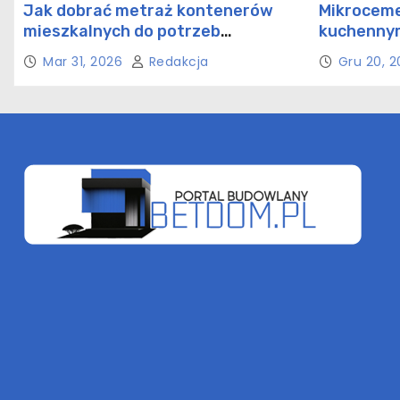
Jak dobrać metraż kontenerów
Mikroceme
mieszkalnych do potrzeb
kuchennym
rodziny?
rozwiązan
Mar 31, 2026
Redakcja
Gru 20, 