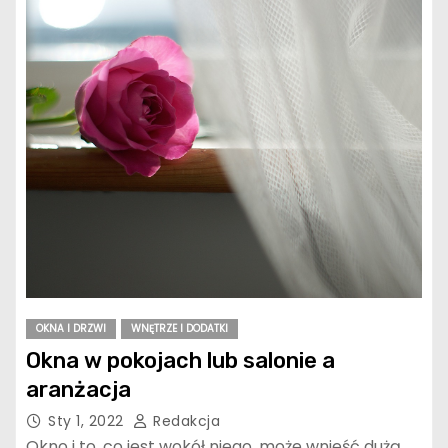
OKNA I DRZWI
WNĘTRZE I DODATKI
Okna w pokojach lub salonie a
aranżacja
Sty 1, 2022
Redakcja
Okno i to, co jest wokół niego, może wnieść dużą