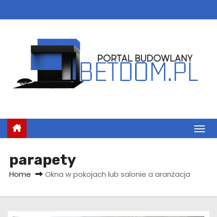
S
k
i
p
t
o
c
o
n
t
e
n
parapety
t
Home
Okna w pokojach lub salonie a aranżacja