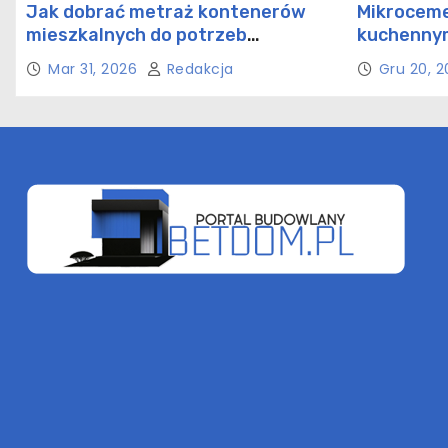
Jak dobrać metraż kontenerów
Mikroceme
mieszkalnych do potrzeb
kuchennym
rodziny?
rozwiązan
Mar 31, 2026
Redakcja
Gru 20, 