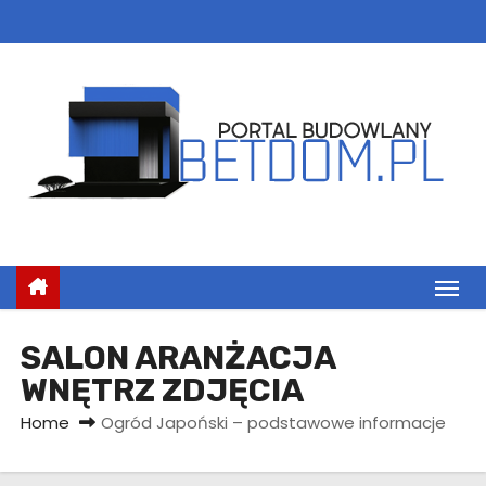
S
k
i
p
t
o
c
o
n
t
e
n
SALON ARANŻACJA
t
WNĘTRZ ZDJĘCIA
Home
Ogród Japoński – podstawowe informacje