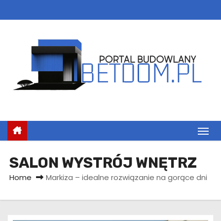
S
k
i
p
t
o
c
o
n
t
e
n
SALON WYSTRÓJ WNĘTRZ
t
Home
Markiza – idealne rozwiązanie na gorące dni