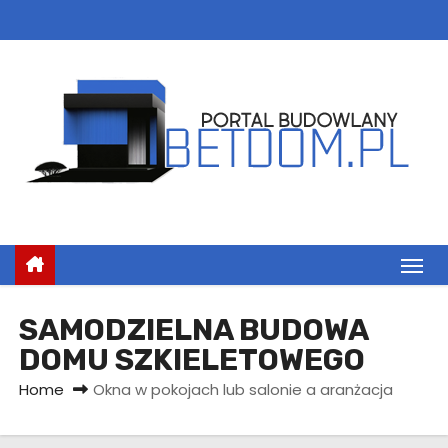
S
k
i
p
t
o
c
o
n
t
e
n
SAMODZIELNA BUDOWA
t
DOMU SZKIELETOWEGO
Home
Okna w pokojach lub salonie a aranżacja