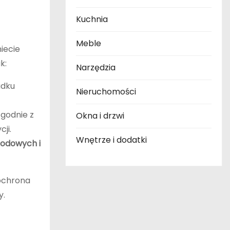
Kuchnia
Meble
iecie
k:
Narzędzia
adku
Nieruchomości
godnie z
Okna i drzwi
ji.
Wnętrze i dodatki
godowych i
 ochrona
y.