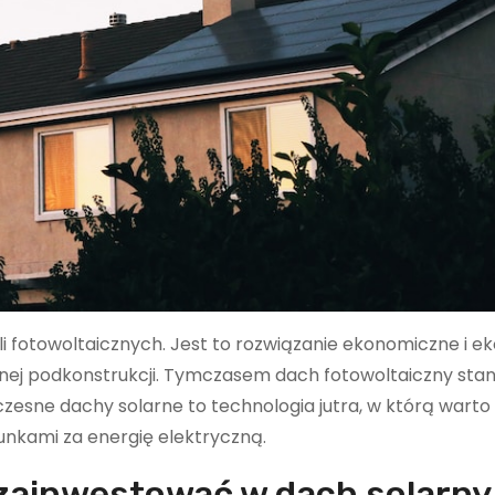
 fotowoltaicznych. Jest to rozwiązanie ekonomiczne i ek
nej podkonstrukcji. Tymczasem dach fotowoltaiczny sta
zesne dachy solarne to technologia jutra, w którą warto
hunkami za energię elektryczną.
 zainwestować w dach solarny