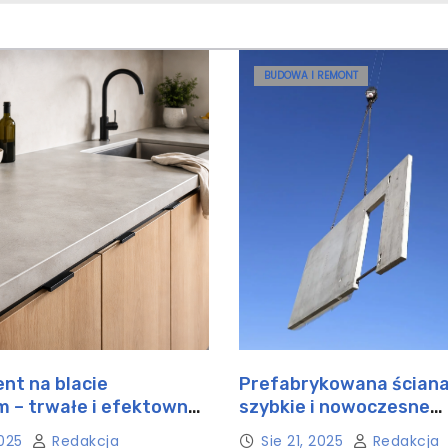
BUDOWA I REMONT
nt na blacie
Prefabrykowana ściana
 – trwałe i efektowne
szybkie i nowoczesne
ie
rozwiązanie w budowni
2025
Redakcja
Sie 21, 2025
Redakcja