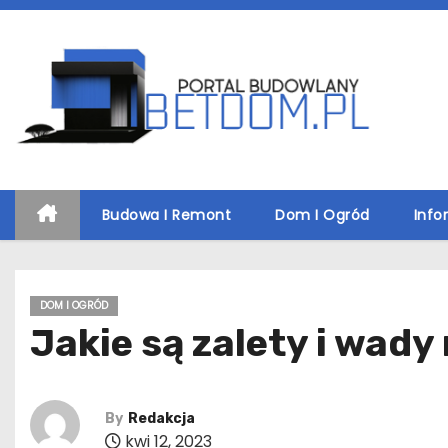
S
k
i
p
t
o
c
o
Budowa I Remont
Dom I Ogród
Info
n
t
e
DOM I OGRÓD
n
Jakie są zalety i wa
t
By
Redakcja
kwi 12, 2023