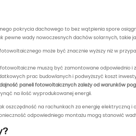
nego pokrycia dachowego to bez wątpienia spore osiągn
dnak pewne wady nowoczesnych dachów solarnych, takie ja
 fotowoltaicznego może być znacznie wyższy niż w przyp
fotowoltaiczne muszą być zamontowane odpowiednio i z
tkowych prac budowlanych i podwyższyć koszt inwestyc
dajność paneli fotowoltaicznych zależy od warunków po
łynąć na ilość wyprodukowanej energii.
 jak oszczędność na rachunkach za energię elektryczną i
z konieczność odpowiedniego montażu mogą stanowić wad
ny?