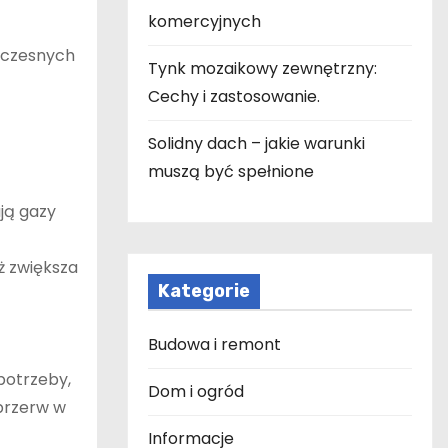
komercyjnych
oczesnych
Tynk mozaikowy zewnętrzny:
Cechy i zastosowanie.
Solidny dach – jakie warunki
muszą być spełnione
ają gazy
ż zwiększa
Kategorie
Budowa i remont
potrzeby,
Dom i ogród
przerw w
Informacje