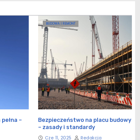
BUDOWA I REMONT
 pełna –
Bezpieczeństwo na placu budowy
– zasady i standardy
ctwie
Cze 11, 2025
Redakcja