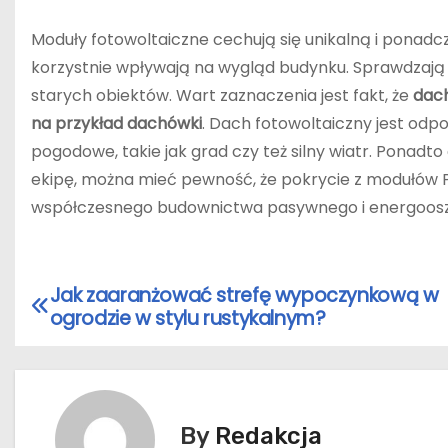
Moduły fotowoltaiczne cechują się unikalną i ponad
korzystnie wpływają na wygląd budynku. Sprawdzają 
starych obiektów. Wart zaznaczenia jest fakt, że
dach
na przykład dachówki
. Dach fotowoltaiczny jest odp
pogodowe, takie jak grad czy też silny wiatr. Ponad
ekipę, można mieć pewność, że pokrycie z modułów 
współczesnego budownictwa pasywnego i energoos
Jak zaaranżować strefę wypoczynkową w
N
ogrodzie w stylu rustykalnym?
a
w
i
By
Redakcja