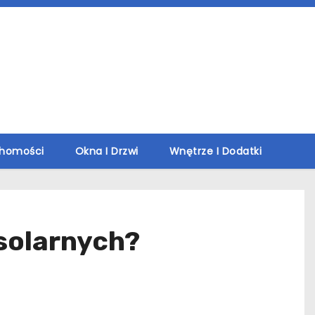
chomości
Okna I Drzwi
Wnętrze I Dodatki
solarnych?