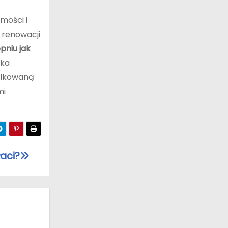
mości i
 renowacji
opniu jak
ska
ifikowaną
mi
łaci?