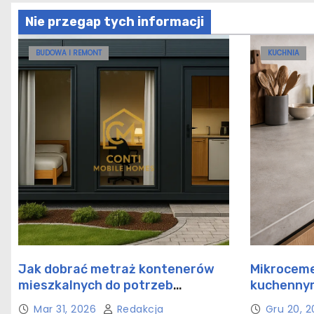
Nie przegap tych informacji
BUDOWA I REMONT
KUCHNIA
Jak dobrać metraż kontenerów
Mikroceme
mieszkalnych do potrzeb
kuchennym
rodziny?
rozwiązan
Mar 31, 2026
Redakcja
Gru 20, 