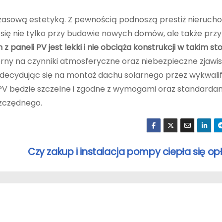
czasową estetyką. Z pewnością podnoszą prestiż nierucho
się nie tylko przy budowie nowych domów, ale także przy
 z paneli PV jest lekki i nie obciąża konstrukcji w takim st
orny na czynniki atmosferyczne oraz niebezpieczne zjawi
to decydując się na montaż dachu solarnego przez wykwal
PV będzie szczelne i zgodne z wymogami oraz standarda
zczędnego.
Czy zakup i instalacja pompy ciepła się op